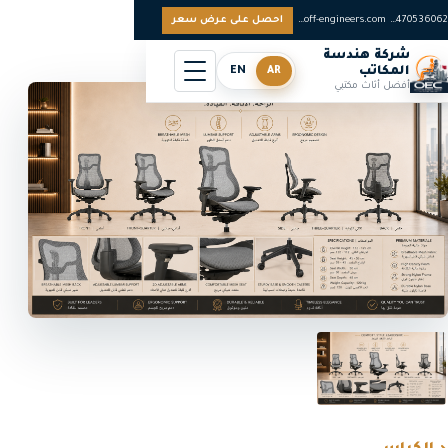
0097470536062
sales@off-engineers.com
احصل على عرض سعر
شركة هندسة
المكاتب
AR
EN
أفضل أثاث مكتبي