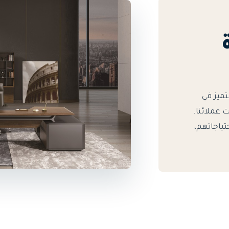
تميز في
 عملائنا.
حتياجاتهم،