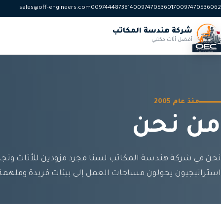
sales@off-engineers.com
0097444873814
0097470536017
0097470536062
شركة هندسة المكاتب
أفضل أثاث مكتبي
منذ عام 2005
من نحن
نحن في شركة هندسة المكاتب لسنا مجرد مزودين للأثاث وتجه
استراتيجيون يحولون مساحات العمل إلى بيئات فريدة وملهمة