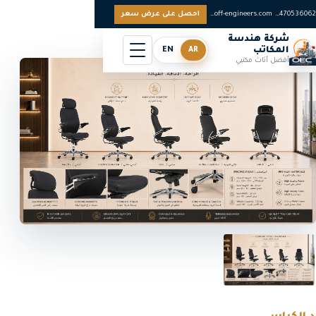
0097470536062
sales@off-engineers.com
احصل على عرض سعر
شركة هندسة
المكاتب
AR
EN
أفضل أثاث مكتبي