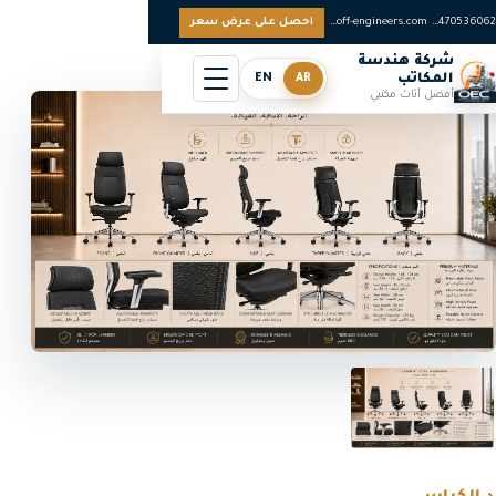
0097470536062
sales@off-engineers.com
احصل على عرض سعر
شركة هندسة
المكاتب
AR
EN
أفضل أثاث مكتبي