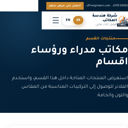
0097470536062
sales@off-engineers.com
احصل على عرض سعر
شركة هندسة
المكاتب
AR
EN
أفضل أثاث مكتبي
منتجات القسم
مكاتب مدراء ورؤساء
اقسام
استعرض المنتجات المتاحة داخل هذا القسم، واستخدم
الفلاتر للوصول إلى التركيبات المناسبة من المقاس
واللون والخامة.