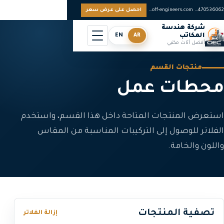
0097470536062
sales@off-engineers.com
احصل على عرض سعر
شركة هندسة
المكاتب
AR
EN
أفضل أثاث مكتبي
منتجات القسم
محطات عمل
استعرض المنتجات المتاحة داخل هذا القسم، واستخدم
الفلاتر للوصول إلى التركيبات المناسبة من المقاس
واللون والخامة.
تصفية المنتجات
إزالة الفلاتر