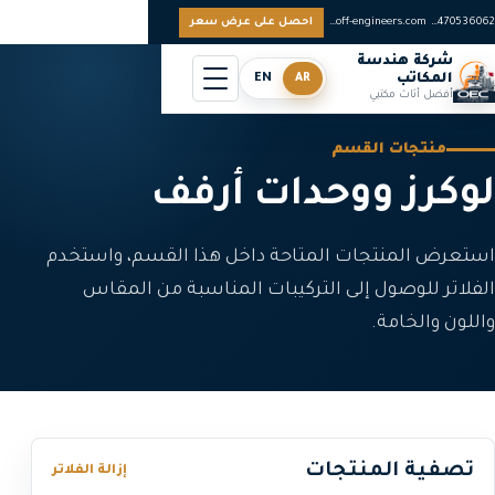
0097470536062
sales@off-engineers.com
احصل على عرض سعر
شركة هندسة
المكاتب
AR
EN
أفضل أثاث مكتبي
منتجات القسم
ﻟﻮﻛﺮز ووﺣﺪات أرﻓﻒ
استعرض المنتجات المتاحة داخل هذا القسم، واستخدم
الفلاتر للوصول إلى التركيبات المناسبة من المقاس
واللون والخامة.
تصفية المنتجات
إزالة الفلاتر