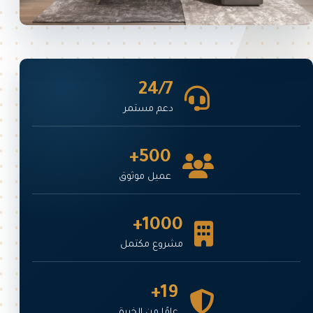
24/7
دعم مستمر
500+
عميل موثوق
1000+
مشروع مكتمل
19+
عامًا من الخبرة