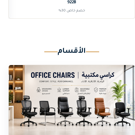
922B
خصم خاص 30%
الأقسام