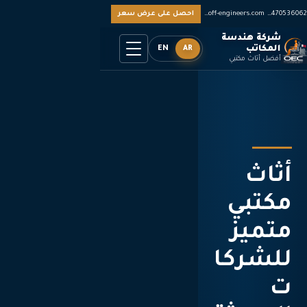
0097470536062
sales@off-engineers.com
احصل على عرض سعر
شركة هندسة
المكاتب
AR
EN
أفضل أثاث مكتبي
خلق
بيئات
عمل
ملهمة
طوّر مكان عملك