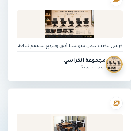
كرسي مكتب خلفي متوسط أنيق ومريح مصمم للراحة
اليومية والإنتاجية. يتميز بظهر شبكي جيد التهوية،
ومقعد قماش مبطن، ومساند ذراع قابلة للتعديل،
مجموعة الكراسي
وتعديل الارتفاع، وقاعدة نايلون متينة، وعجلات دوارة
عرض الصور - 6
ناعمة. تصميمها الحديث يجعلها مناسبة لمحطات
العمل المكتبية وغرف الموظفين ومناطق التدريب
ومساحات الدراسة.